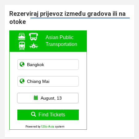
Rezerviraj prijevoz između gradova ili na
otoke
Asian Public
Transportation
August, 13
Find Tickets
Powered by
12Go Asia
system