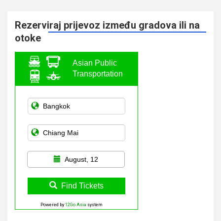
Rezerviraj prijevoz između gradova ili na
otoke
Asian Public
Transportation
August, 12
Find Tickets
Powered by
12Go Asia
system