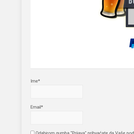
Ime*
Email*
Odabirom gumba "Prijava" prihvaćate da Vaše pod