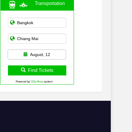
Transportation
August, 12
Find Tickets
Powered by
12Go Asia
system