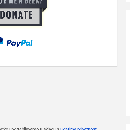
atke upotrebljavamo u skladu s
uvjetima privatnosti