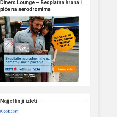
Diners Lounge – Besplatna hrana i
piće na aerodromima
Najjeftiniji izleti
Klook.com