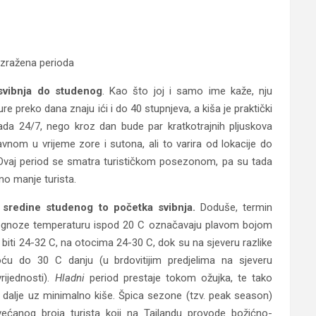
izražena perioda
svibnja do studenog
. Kao što joj i samo ime kaže, nju
re preko dana znaju ići i do 40 stupnjeva, a kiša je praktički
da 24/7, nego kroz dan bude par kratkotrajnih pljuskova
vnom u vrijeme zore i sutona, ali to varira od lokacije do
ad. Ovaj period se smatra turističkom posezonom, pa su tada
no manje turista.
d
sredine studenog to početka svibnja.
Doduše, termin
prognoze temperaturu ispod 20 C označavaju plavom bojom
iti 24-32 C, na otocima 24-30 C, dok su na sjeveru razlike
oću do 30 C danju (u brdovitijim predjelima na sjeveru
ijednosti).
Hladni
period prestaje tokom ožujka, te tako
 i dalje uz minimalno kiše. Špica sezone (tzv. peak season)
ćanog broja turista koji na Tajlandu provode božićno-