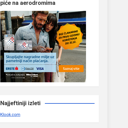
piće na aerodromima
Najjeftiniji izleti
Klook.com