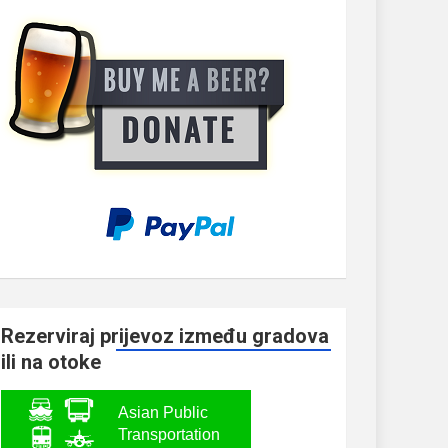
Rezerviraj prijevoz između gradova
ili na otoke
Asian Public
Transportation