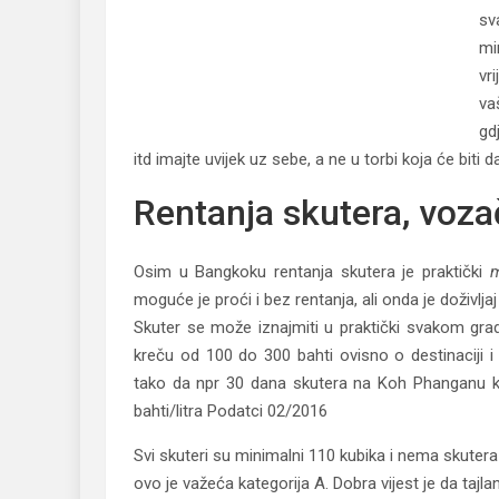
sv
mi
vr
va
gd
itd imajte uvijek uz sebe, a ne u torbi koja će biti d
Rentanja skutera, vozač
Osim u Bangkoku rentanja skutera je praktički
moguće je proći i bez rentanja, ali onda je doživlj
Skuter se može iznajmiti u praktički svakom gra
kreču od 100 do 300 bahti ovisno o destinaciji i
tako da npr 30 dana skutera na Koh Phanganu koš
bahti/litra Podatci 02/2016
Svi skuteri su minimalni 110 kubika i nema skuter
ovo je važeća kategorija A. Dobra vijest je da tajla