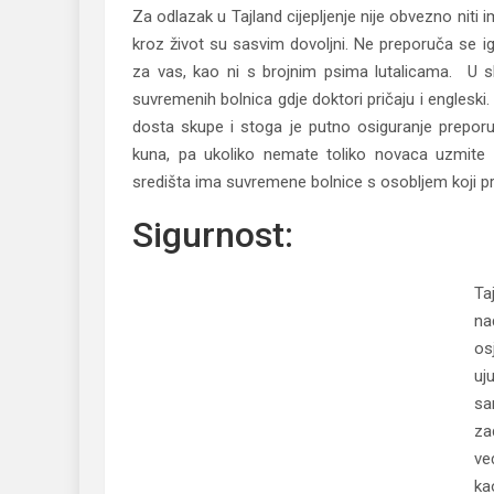
Za odlazak u Tajland cijepljenje nije obvezno niti
kroz život su sasvim dovoljni. Ne preporuča se ig
za vas, kao ni s brojnim psima lutalicama. U 
suvremenih bolnica gdje doktori pričaju i engleski
dosta skupe i stoga je putno osiguranje preporu
kuna, pa ukoliko nemate toliko novaca uzmite s
središta ima suvremene bolnice s osobljem koji priča
Sigurnost:
Ta
na
os
uj
sa
za
ve
ka