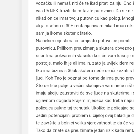
vozačku ili nemaš niti će te ikad pitati za nju. Ono
vas UVIJEK tražiti da ostavite putovnicu. Da se ne 
nikad on će imat tvoju putovnicu kao polog. Mnogi 
ali ja osobno u 30+ rentanja nisam nikad imao nikak
sam ja ikome skuter oštetio.
Na nekim mjestima će umjesto putovnice primiti i 
putovnicu. Prilikom preuzimanja skutera obvezno pr
sebi. Ima pokvarenih vlasnika koji će vam kasnije 
postoje. malo ih je ali ima ih. zato ja uvijek idem
tko ima biznis s 30ak skutera neće se ići zezati s
ljudi. Koh Tao je poznat po tome da ima puno pre
Što se tiče polije u većini slučajeva vam neće ništa 
imaju akciju zaustaviti će sve ljude na skuterima i 
uglavnom događa krajem mjeseca kad treba napunit
policajcu pukne taj trenutak. Ukoliko je policajac s
Jedini potencijalni problem u cijeloj ovaj baladi 
te završite u bolnici velika vjerovatnost je da će v
Tako da znate da preuzimate jedan rizik kada rentat