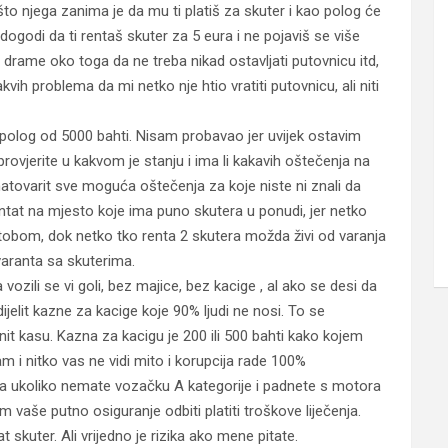
 što njega zanima je da mu ti platiš za skuter i kao polog će
dogodi da ti rentaš skuter za 5 eura i ne pojaviš se više
drame oko toga da ne treba nikad ostavljati putovnicu itd,
vih problema da mi netko nje htio vratiti putovnicu, ali niti
polog od 5000 bahti. Nisam probavao jer uvijek ostavim
ovjerite u kakvom je stanju i ima li kakavih oštečenja na
natovarit sve moguća oštečenja za koje niste ni znali da
 rentat na mjesto koje ima puno skutera u ponudi, jer netko
 tobom, dok netko tko renta 2 skutera možda živi od varanja
varanta sa skuterima.
vozili se vi goli, bez majice, bez kacige , al ako se desi da
dijelit kazne za kacige koje 90% ljudi ne nosi. To se
 kasu. Kazna za kacigu je 200 ili 500 bahti kako kojem
am i nitko vas ne vidi mito i korupcija rade 100%
je da ukoliko nemate vozačku A kategorije i padnete s motora
am vaše putno osiguranje odbiti platiti troškove liječenja.
 skuter. Ali vrijedno je rizika ako mene pitate.