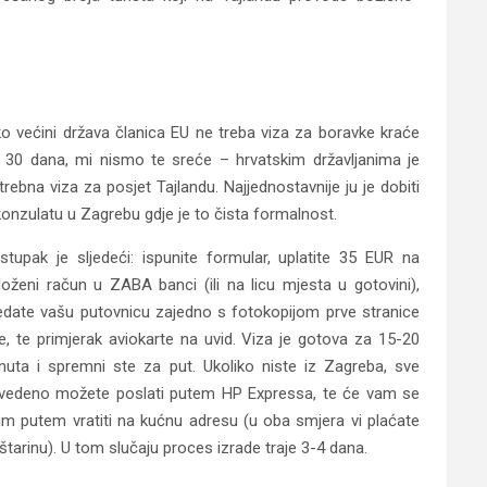
ko većini država članica EU ne treba viza za boravke kraće
 30 dana, mi nismo te sreće – hrvatskim državljanima je
trebna viza za posjet Tajlandu. Najjednostavnije ju je dobiti
konzulatu u Zagrebu gdje je to čista formalnost.
stupak je sljedeći: ispunite formular, uplatite 35 EUR na
iloženi račun u ZABA banci (ili na licu mjesta u gotovini),
edate vašu putovnicu zajedno s fotokopijom prve stranice
te, te primjerak aviokarte na uvid. Viza je gotova za 15-20
nuta i spremni ste za put. Ukoliko niste iz Zagreba, sve
vedeno možete poslati putem HP Expressa, te će vam se
tim putem vratiti na kućnu adresu (u oba smjera vi plaćate
štarinu). U tom slučaju proces izrade traje 3-4 dana.