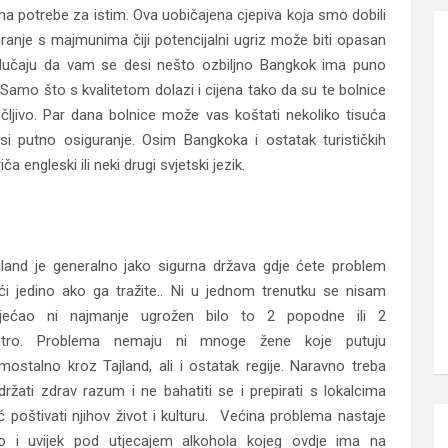
 ima potrebe za istim. Ova uobičajena cjepiva koja smo dobili
ranje s majmunima čiji potencijalni ugriz može biti opasan
slučaju da vam se desi nešto ozbiljno Bangkok ima puno
. Samo što s kvalitetom dolazi i cijena tako da su te bolnice
čljivo. Par dana bolnice može vas koštati nekoliko tisuća
i putno osiguranje. Osim Bangkoka i ostatak turističkih
 engleski ili neki drugi svjetski jezik.
jland je generalno jako sigurna država gdje ćete problem
ći jedino ako ga tražite.. Ni u jednom trenutku se nisam
jećao ni najmanje ugrožen bilo to 2 popodne ili 2
utro. Problema nemaju ni mnoge žene koje putuju
mostalno kroz Tajland, ali i ostatak regije. Naravno treba
držati zdrav razum i ne bahatiti se i prepirati s lokalcima
ć poštivati njihov život i kulturu. Većina problema nastaje
o i uvijek pod utjecajem alkohola kojeg ovdje ima na