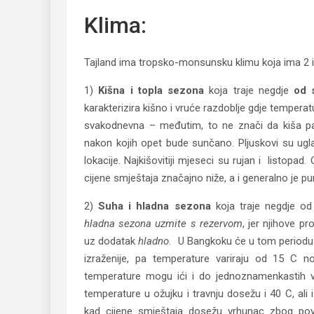
Klima:
Tajland ima tropsko-monsunsku klimu koja ima 2 
1)
Kišna i topla sezona
koja traje negdje
od 
karakterizira kišno i vruće razdoblje gdje temperatu
svakodnevna – međutim, to ne znači da kiša pa
nakon kojih opet bude sunčano. Pljuskovi su ugla
lokacije. Najkišovitiji mjeseci su rujan i listop
cijene smještaja značajno niže, a i generalno je pu
2)
Suha i hladna sezona
koja traje negdje o
hladna sezona
uzmite s rezervom
, jer njihove 
uz dodatak
hladno.
U Bangkoku će u tom periodu b
izraženije, pa temperature variraju od 15 C n
temperature mogu ići i do jednoznamenkastih vr
temperature u ožujku i travnju dosežu i 40 C, ali
kad cijene smještaja dosežu vrhunac zbog pove