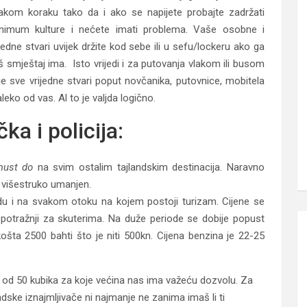
akom koraku tako da i ako se napijete probajte zadržati
nimum kulture i nećete imati problema. Vaše osobne i
ijedne stvari uvijek držite kod sebe ili u sefu/lockeru ako ga
š smještaj ima. Isto vrijedi i za putovanja vlakom ili busom
je sve vrijedne stvari poput novčanika, putovnice, mobitela
aleko od vas. Al to je valjda logično.
ka i policija:
must do
na svim ostalim tajlandskim destinacija. Naravno
aj višestruko umanjen.
du i na svakom otoku na kojem postoji turizam. Cijene se
 potražnji za skuterima. Na duže periode se dobije popust
ta 2500 bahti što je niti 500kn. Cijena benzina je 22-25
a od 50 kubika za koje većina nas ima važeću dozvolu. Za
ndske iznajmljivače ni najmanje ne zanima imaš li ti