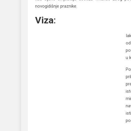
novogidišnje praznike.
Viza
:
Ia
od
po
u 
Po
pr
pr
is
mi
na
is
po