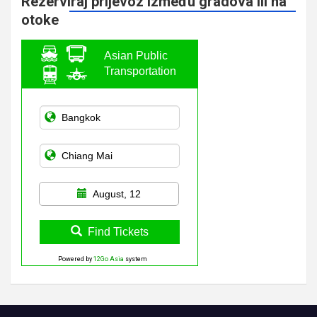
Rezerviraj prijevoz između gradova ili na
otoke
Asian Public
Transportation
August, 12
Find Tickets
Powered by
12Go Asia
system