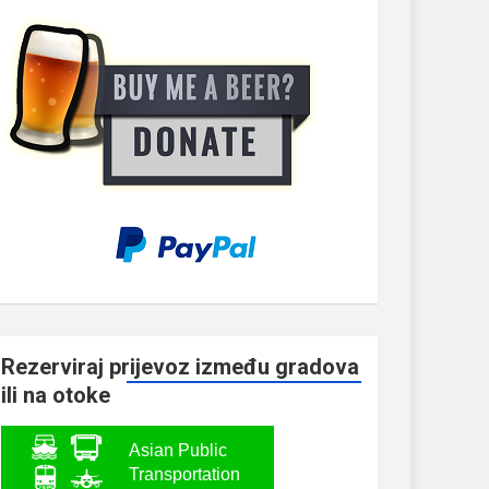
Rezerviraj prijevoz između gradova
ili na otoke
Asian Public
Transportation