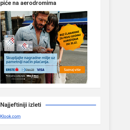
piće na aerodromima
Najjeftiniji izleti
Klook.com