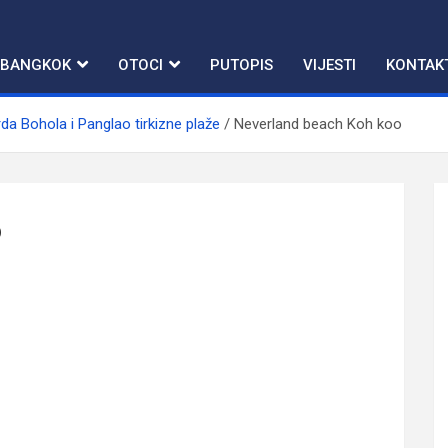
BANGKOK
OTOCI
PUTOPIS
VIJESTI
KONTAK
rda Bohola i Panglao tirkizne plaže
Neverland beach Koh koo
o