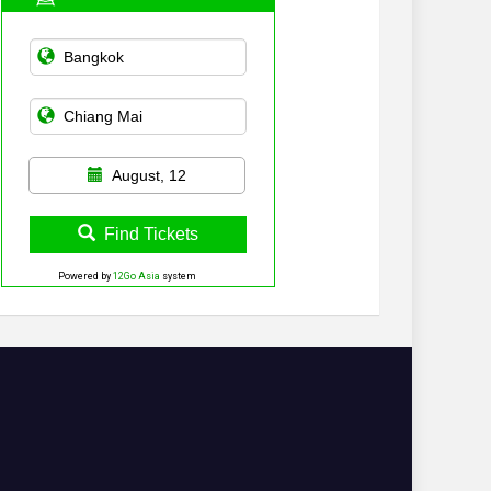
August, 12
Find Tickets
Powered by
12Go Asia
system