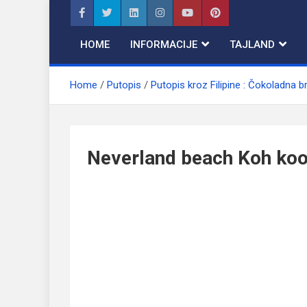
Skip
to
content
HOME
INFORMACIJE
TAJLAND
Home
Putopis
Putopis kroz Filipine : Čokoladna b
Neverland beach Koh ko