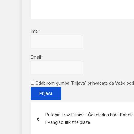
Ime*
Email*
Odabirom gumba "Prijava" prihvaćate da Vaše pod
Post
Putopis kroz Filipine : Čokoladna brda Bohola
navigation
i Panglao tirkizne plaže