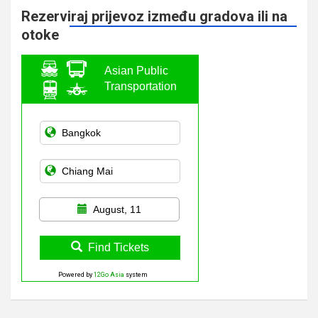
Rezerviraj prijevoz između gradova ili na
otoke
Asian Public
Transportation
August, 11
Find Tickets
Powered by
12Go Asia
system