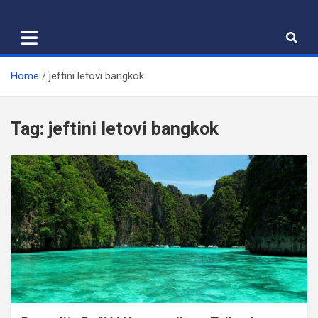
Skip
to
content
Home
jeftini letovi bangkok
Tag:
jeftini letovi bangkok