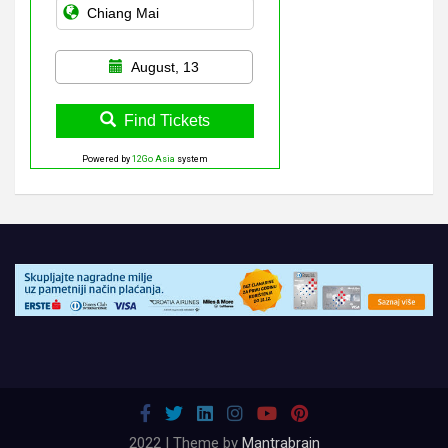
August, 13
Find Tickets
Powered by
12Go Asia
system
2022 | Theme by
Mantrabrain