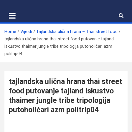
Skip
to
content
Home
Vijesti
Tajlandska ulična hrana – Thai street food
tajlandska ulična hrana thai street food putovanje tajland
iskustvo thaimer jungle tribe tripologija putoholičari azm
politrip04
tajlandska ulična hrana thai street
food putovanje tajland iskustvo
thaimer jungle tribe tripologija
putoholičari azm politrip04