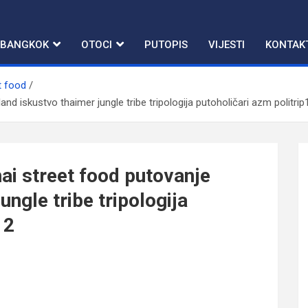
BANGKOK
OTOCI
PUTOPIS
VIJESTI
KONTAK
t food
and iskustvo thaimer jungle tribe tripologija putoholičari azm politrip
hai street food putovanje
ungle tribe tripologija
12