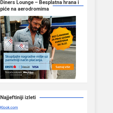
Diners Lounge – Besplatna hrana i
piće na aerodromima
Najjeftiniji izleti
Klook.com