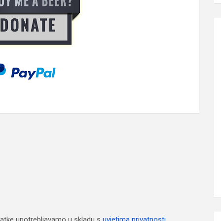
atke upotrebljavamo u skladu s
uvjetima privatnosti