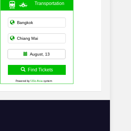
Transportation
August, 13
Find Tickets
Powered by
12Go Asia
system