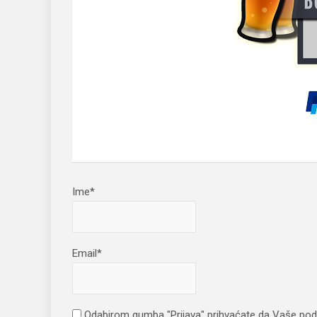
Ime*
Email*
Odabirom gumba "Prijava" prihvaćate da Vaše pod