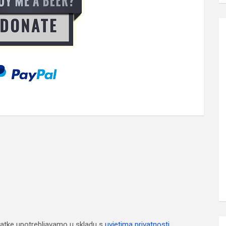
atke upotrebljavamo u skladu s
uvjetima privatnosti