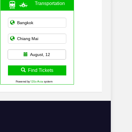
Transportation
August, 12
Find Tickets
Powered by
12Go Asia
system