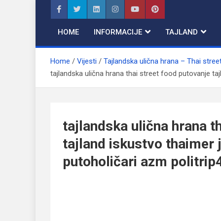
Skip
to
content
HOME
INFORMACIJE
TAJLAND
Home
Vijesti
Tajlandska ulična hrana – Thai stree
tajlandska ulična hrana thai street food putovanje tajl
tajlandska ulična hrana t
tajland iskustvo thaimer j
putoholičari azm politrip