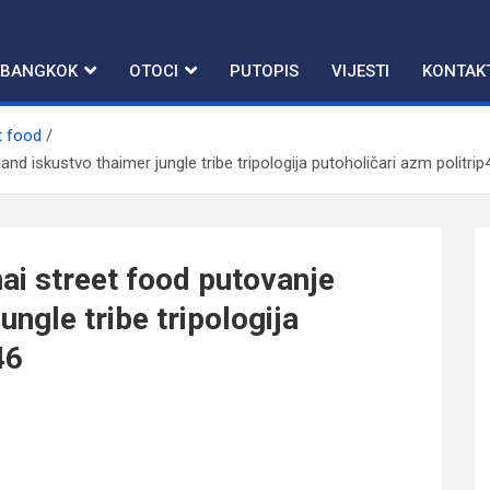
BANGKOK
OTOCI
PUTOPIS
VIJESTI
KONTAK
t food
and iskustvo thaimer jungle tribe tripologija putoholičari azm politrip
hai street food putovanje
ungle tribe tripologija
46