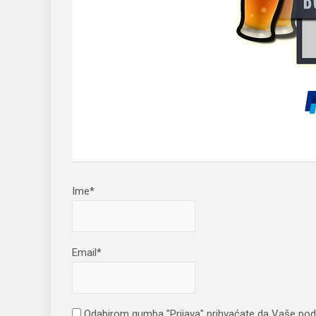
Ime*
Email*
Odabirom gumba "Prijava" prihvaćate da Vaše pod