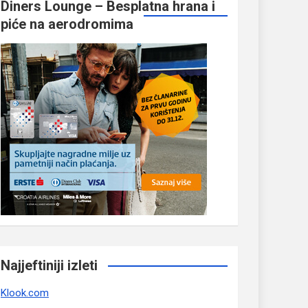
Diners Lounge – Besplatna hrana i
piće na aerodromima
Najjeftiniji izleti
Klook.com