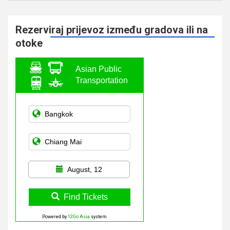
Rezerviraj prijevoz između gradova ili na
otoke
Asian Public
Transportation
August, 12
Find Tickets
Powered by
12Go Asia
system