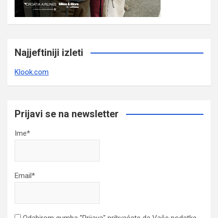
Najjeftiniji izleti
Klook.com
Prijavi se na newsletter
Ime*
Email*
Odabirom gumba "Prijava" prihvaćate da Vaše podatke