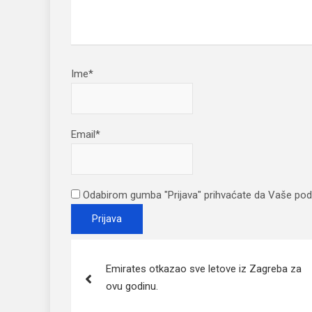
Ime*
Email*
Odabirom gumba "Prijava" prihvaćate da Vaše pod
Post
Emirates otkazao sve letove iz Zagreba za
navigation
ovu godinu.