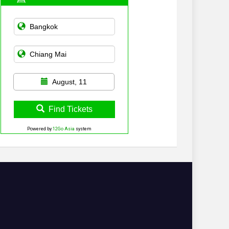
August, 11
Find Tickets
Powered by
12Go Asia
system