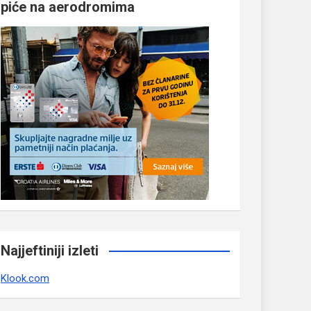
piće na aerodromima
Najjeftiniji izleti
Klook.com