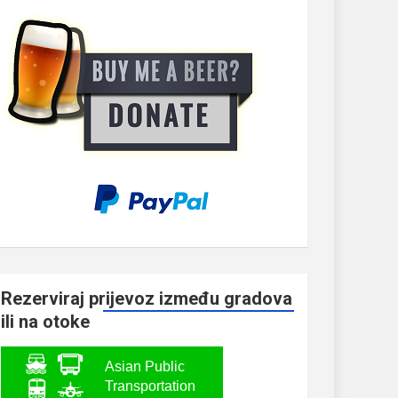
Rezerviraj prijevoz između gradova
ili na otoke
Asian Public
Transportation