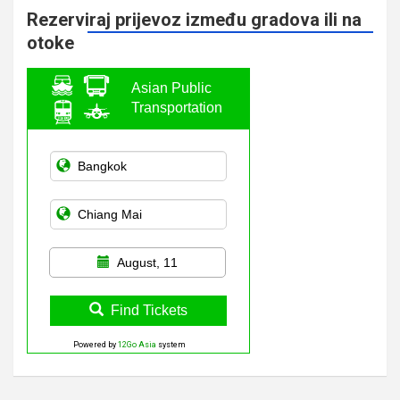
Rezerviraj prijevoz između gradova ili na
otoke
Asian Public
Transportation
August, 11
Find Tickets
Powered by
12Go Asia
system