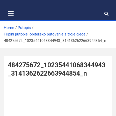
Skip
to
content
Home
Putopis
Filipini putopis: obiteljsko putovanje s troje djece
484275672_10235441068344943_3141362622663944854_n
484275672_10235441068344943
_3141362622663944854_n