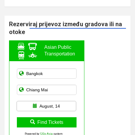
Rezerviraj prijevoz između gradova ili na
otoke
Asian Public
Transportation
August, 14
Find Tickets
Powered by
12Go Asia
system