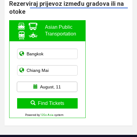
Rezerviraj prijevoz između gradova ili na
otoke
Asian Public
Transportation
August, 11
Find Tickets
Powered by
12Go Asia
system