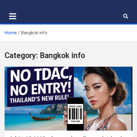
Skip
to
content
Home
Bangkok info
Category:
Bangkok info