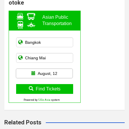
otoke
Asian Public
Transportation
August, 12
Find Tickets
Powered by
12Go Asia
system
Related Posts