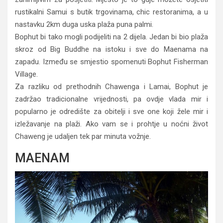
rustikalni Samui s butik trgovinama, chic restoranima, a u
nastavku 2km duga uska plaža puna palmi.
Bophut bi tako mogli podijeliti na 2 dijela. Jedan bi bio plaža
skroz od Big Buddhe na istoku i sve do Maenama na
zapadu. Između se smjestio spomenuti Bophut Fisherman
Village.
Za razliku od prethodnih Chawenga i Lamai, Bophut je
zadržao tradicionalne vrijednosti, pa ovdje vlada mir i
popularno je odredište za obitelji i sve one koji žele mir i
izležavanje na plaži. Ako vam se i prohtje u noćni život
Chaweng je udaljen tek par minuta vožnje.
MAENAM