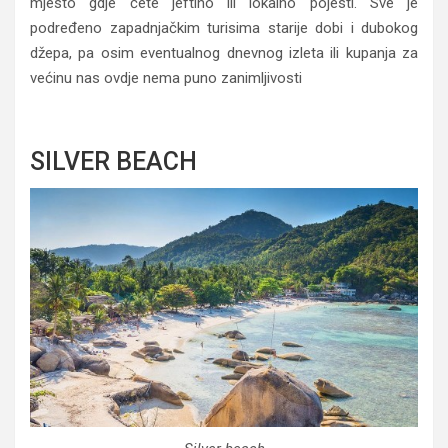
mjesto gdje ćete jeftino ili lokalno pojesti. Sve je
podređeno zapadnjačkim turisima starije dobi i dubokog
džepa, pa osim eventualnog dnevnog izleta ili kupanja za
većinu nas ovdje nema puno zanimljivosti
SILVER BEACH