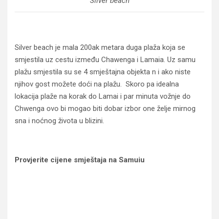
Silver beach
Silver beach je mala 200ak metara duga plaža koja se
smjestila uz cestu između Chawenga i Lamaia. Uz samu
plažu smjestila su se 4 smještajna objekta n i ako niste
njihov gost možete doći na plažu. Skoro pa idealna
lokacija plaže na korak do Lamai i par minuta vožnje do
Chwenga ovo bi mogao biti dobar izbor one želje mirnog
sna i noćnog života u blizini.
Provjerite cijene smještaja na Samuiu