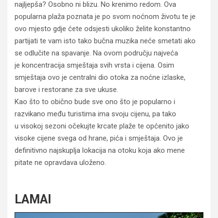
najljepša? Osobno ni blizu. No krenimo redom.
Ova
popularna plaža poznata je po svom noćnom životu te je
ovo mjesto gdje ćete odsjesti ukoliko želite konstantno
partijati te vam isto tako bučna muzika neće smetati ako
se odlučite na spavanje. Na ovom području najveća
je koncentracija smještaja svih vrsta i cijena. Osim
smještaja ovo je centralni dio otoka za noćne izlaske,
barove i restorane za sve ukuse.
Kao što to obično bude sve ono što je popularno i
razvikano među turistima ima svoju cijenu, pa tako
u visokoj sezoni očekujte krcate plaže te općenito jako
visoke cijene svega od hrane, pića i smještaja. Ovo je
definitivno najskuplja lokacija na otoku koja ako mene
pitate ne opravdava uloženo.
LAMAI