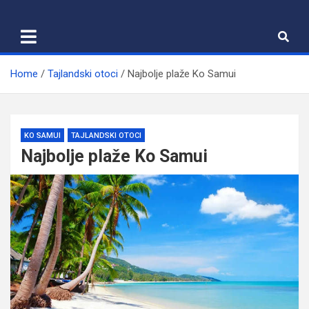
Skip
to
content
Home
Tajlandski otoci
Najbolje plaže Ko Samui
KO SAMUI
TAJLANDSKI OTOCI
Najbolje plaže Ko Samui