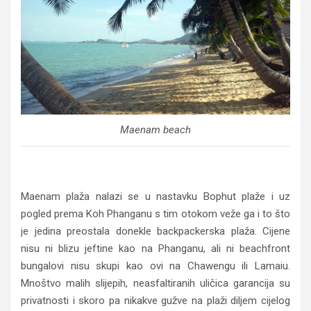
Maenam beach
Maenam plaža nalazi se u nastavku Bophut plaže i uz
pogled prema Koh Phanganu s tim otokom veže ga i to što
je jedina preostala donekle backpackerska plaža. Cijene
nisu ni blizu jeftine kao na Phanganu, ali ni beachfront
bungalovi nisu skupi kao ovi na Chawengu ili Lamaiu.
Mnoštvo malih slijepih, neasfaltiranih uličica garancija su
privatnosti i skoro pa nikakve gužve na plaži diljem cijelog