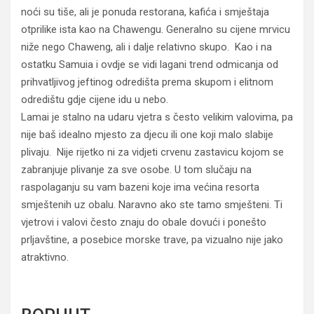
noći su tiše, ali je ponuda restorana, kafića i smještaja
otprilike ista kao na Chawengu. Generalno su cijene mrvicu
niže nego Chaweng, ali i dalje relativno skupo. Kao i na
ostatku Samuia i ovdje se vidi lagani trend odmicanja od
prihvatljivog jeftinog odredišta prema skupom i elitnom
odredištu gdje cijene idu u nebo.
Lamai je stalno na udaru vjetra s često velikim valovima, pa
nije baš idealno mjesto za djecu ili one koji malo slabije
plivaju. Nije rijetko ni za vidjeti crvenu zastavicu kojom se
zabranjuje plivanje za sve osobe. U tom slučaju na
raspolaganju su vam bazeni koje ima većina resorta
smještenih uz obalu. Naravno ako ste tamo smješteni. Ti
vjetrovi i valovi često znaju do obale dovući i ponešto
prljavštine, a posebice morske trave, pa vizualno nije jako
atraktivno.