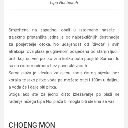
Lipa Noi beach
Smještena na zapadnoj obali u istoimeno naselje i
trajektno pristanište jedna je od najpraktičnijih destinacija
za posjetitelje otoka. No udaljenost od “života” i svih
atrakcija ova plaža je uglavnom posječena od starijih ljudi i
onih koji su već po tko zna koliko puta posjetili Samui i tu
su na čistom odmoru bez puno aktivnosti.
Sama plaža je idealna za djecu zbog čistog pijeska bez
koralja te jako plitke vode pa možete otići i 100m u daljinu,
a voda će i dalje biti plitka.
Stoga ako ste za jedno čisto izležavanje po plaži ne
rađenje ničega Lipa Noi plaža bi mogla biti idealna za vas.
CHOENG MON