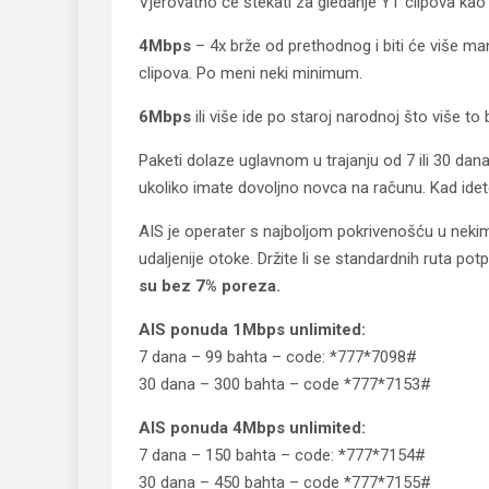
Vjerovatno će štekati za gledanje YT clipova kao 
4Mbps
– 4x brže od prethodnog i biti će više man
clipova. Po meni neki minimum.
6Mbps
ili više ide po staroj narodnoj što više to b
Paketi dolaze uglavnom u trajanju od 7 ili 30 dan
ukoliko imate dovoljno novca na računu. Kad idete
AIS je operater s najboljom pokrivenošću u nekim z
udaljenije otoke. Držite li se standardnih ruta p
su bez 7% poreza.
AIS ponuda 1Mbps unlimited:
7 dana – 99 bahta – code: *777*7098#
30 dana – 300 bahta – code *777*7153#
AIS ponuda 4Mbps unlimited:
7 dana – 150 bahta – code: *777*7154#
30 dana – 450 bahta – code *777*7155#