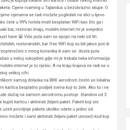
ržavu je kupnja lokalne sim kartice i odabir nekog internet
aketa. Cijene roaming u Tajlandus u bezobrazno skupe. O
ojime cijenama se radi možete pogledati na slici u lijevo.
ako ćete u 99% hotela imati besplatan WiFi kao što ga i
vaki bar, restoran imaju, mobilni internet mi je svejedno
ust have 😀 Više puta sam se spojio na neki od tih
otelskih; restoranskih, bar free WiFi koji su bili jakos pori ili
reopterečeni s mnog korisnika ili sam se dosta puta
ašao u nekoj vukojebini gdje mi je trebala neka informacija
 mobilni internet je to riješio. A na kraju krajeva ne radi se o
ekoj velikoj cifri.
rilikom samog dolaska na BKK aerodrom često se lokalna
im kartica besplatno podijeli svima koji to žele. Ako to i ne
ude slučaj na samom aerodromu postoje štandovi od 3
upiti karticu i aktivirati željeni paket. Paketi koji oni
 uzeti povoljnije pakete ukoliko odete u jedno od
vno možete i sami aktivirati željeni paket unoseći kod koji