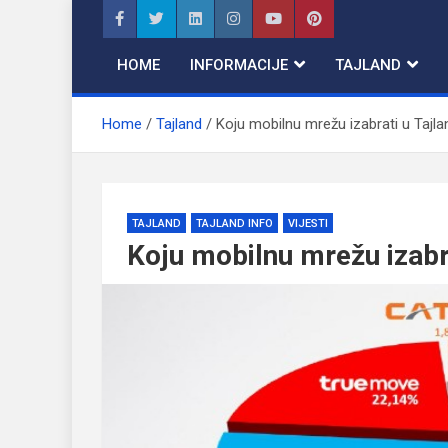
Skip
to
content
HOME
INFORMACIJE
TAJLAND
Home
Tajland
Koju mobilnu mrežu izabrati u Tajla
TAJLAND
TAJLAND INFO
VIJESTI
Koju mobilnu mrežu izabra