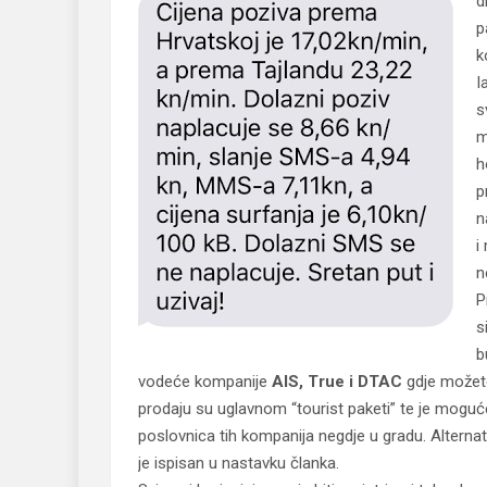
d
p
k
I
s
m
h
p
n
i
n
P
s
b
vodeće kompanije
AIS, True i DTAC
gdje možete k
prodaju su uglavnom “tourist paketi” te je moguće
poslovnica tih kompanija negdje u gradu. Alternati
je ispisan u nastavku članka.