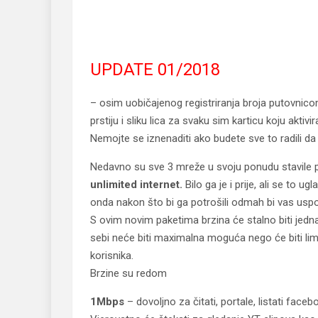
UPDATE 01/2018
– osim uobičajenog registriranja broja putovnic
prstiju i sliku lica za svaku sim karticu koju aktiv
Nemojte se iznenaditi ako budete sve to radili da 
Nedavno su sve 3 mreže u svoju ponudu stavile po
unlimited internet.
Bilo ga je i prije, ali se to 
onda nakon što bi ga potrošili odmah bi vas uspo
S ovim novim paketima brzina će stalno biti jed
sebi neće biti maximalna moguća nego će biti limit
korisnika.
Brzine su redom
1Mbps
– dovoljno za čitati, portale, listati faceb