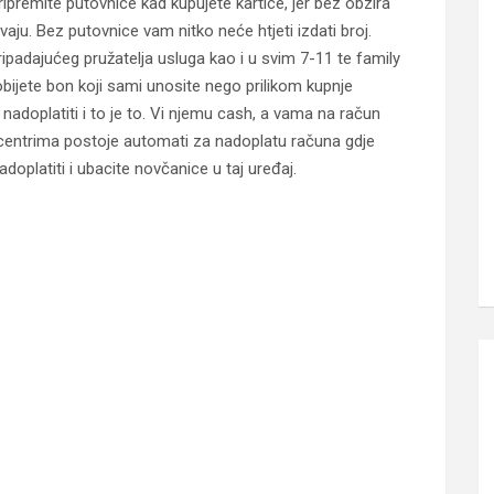
 pripremite putovnice kad kupujete kartice, jer bez obzira
aju. Bez putovnice vam nitko neće htjeti izdati broj.
padajućeg pružatelja usluga kao i u svim 7-11 te family
bijete bon koji sami unosite nego prilikom kupnje
 nadoplatiti i to je to. Vi njemu cash, a vama na račun
 centrima postoje automati za nadoplatu računa gdje
oplatiti i ubacite novčanice u taj uređaj.