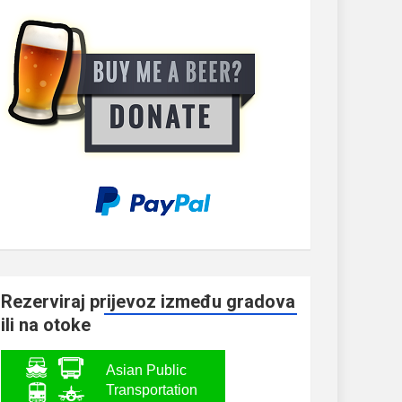
Rezerviraj prijevoz između gradova
ili na otoke
Asian Public
Transportation