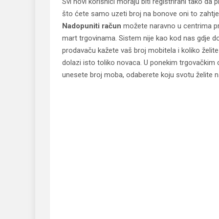
Svi novi korisnici moraju biti registrirani tako da
što ćete samo uzeti broj na bonove oni to zahtjev
Nadopuniti račun
možete naravno u centrima pri
mart trgovinama. Sistem nije kao kod nas gdje do
prodavaču kažete vaš broj mobitela i koliko želite
dolazi isto toliko novaca. U ponekim trgovačkim
unesete broj moba, odaberete koju svotu želite nad