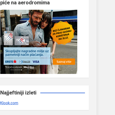
piće na aerodromima
Najjeftiniji izleti
Klook.com