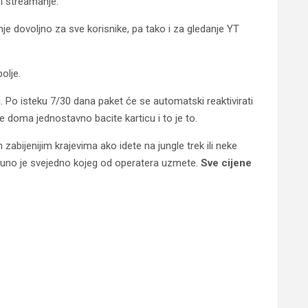
i streamanje.
je dovoljno za sve korisnike, pa tako i za gledanje YT
olje.
a. Po isteku 7/30 dana paket će se automatski reaktivirati
 doma jednostavno bacite karticu i to je to.
abijenijim krajevima ako idete na jungle trek ili neke
otpuno je svejedno kojeg od operatera uzmete.
Sve cijene