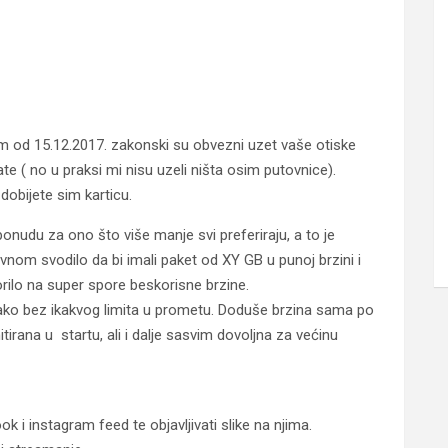
om od 15.12.2017. zakonski su obvezni uzet vaše otiske
irate ( no u praksi mi nisu uzeli ništa osim putovnice).
dobijete sim karticu.
nudu za ono što više manje svi preferiraju, a to je
uglavnom svodilo da bi imali paket od XY GB u punoj brzini i
rilo na super spore beskorisne brzine.
nako bez ikakvog limita u prometu. Doduše brzina sama po
irana u startu, ali i dalje sasvim dovoljna za većinu
ook i instagram feed te objavljivati slike na njima.