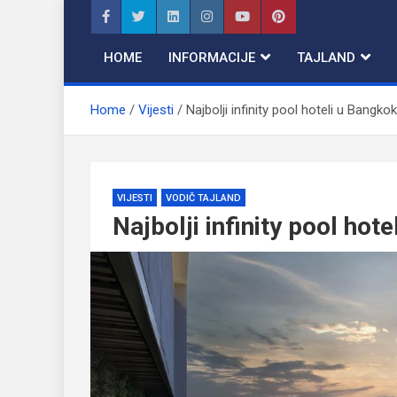
Skip
to
content
HOME
INFORMACIJE
TAJLAND
Home
Vijesti
Najbolji infinity pool hoteli u Bangko
VIJESTI
VODIČ TAJLAND
Najbolji infinity pool hot