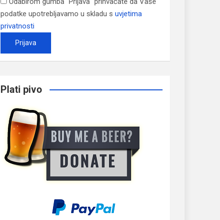
Odabirom gumba "Prijava" prihvaćate da Vaše
podatke upotrebljavamo u skladu s
uvjetima
privatnosti
Plati pivo