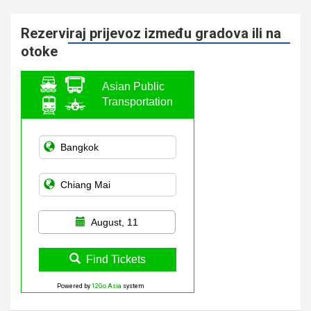
Rezerviraj prijevoz između gradova ili na
otoke
Asian Public
Transportation
August, 11
Find Tickets
Powered by
12Go Asia
system