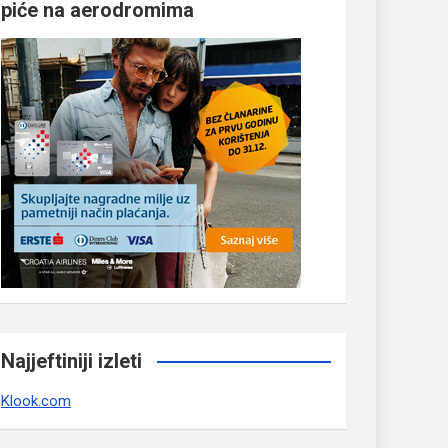
piće na aerodromima
Najjeftiniji izleti
Klook.com