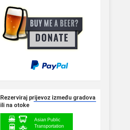
Rezerviraj prijevoz između gradova
ili na otoke
Asian Public
Transportation