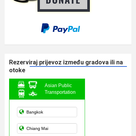
Rezerviraj prijevoz između gradova ili na
otoke
Asian Public
Transportation