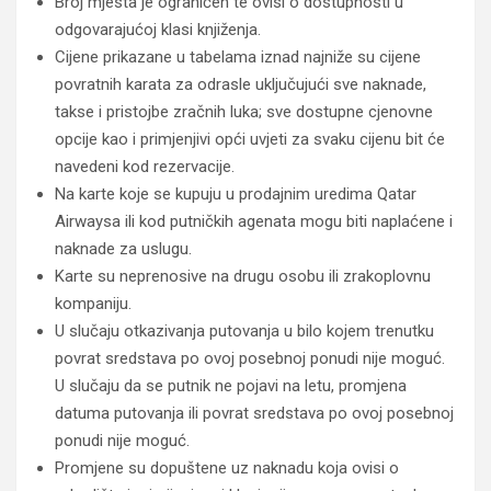
Broj mjesta je ograničen te ovisi o dostupnosti u
odgovarajućoj klasi knjiženja.
Cijene prikazane u tabelama iznad najniže su cijene
povratnih karata za odrasle uključujući sve naknade,
takse i pristojbe zračnih luka; sve dostupne cjenovne
opcije kao i primjenjivi opći uvjeti za svaku cijenu bit će
navedeni kod rezervacije.
Na karte koje se kupuju u prodajnim uredima Qatar
Airwaysa ili kod putničkih agenata mogu biti naplaćene i
naknade za uslugu.
Karte su neprenosive na drugu osobu ili zrakoplovnu
kompaniju.
U slučaju otkazivanja putovanja u bilo kojem trenutku
povrat sredstava po ovoj posebnoj ponudi nije moguć.
U slučaju da se putnik ne pojavi na letu, promjena
datuma putovanja ili povrat sredstava po ovoj posebnoj
ponudi nije moguć.
Promjene su dopuštene uz naknadu koja ovisi o