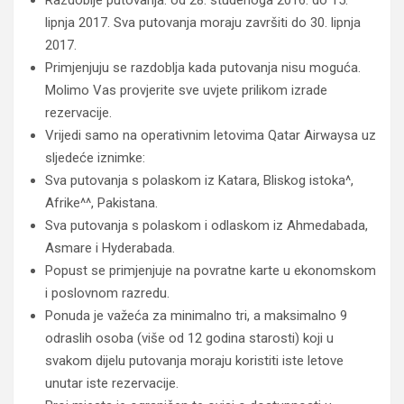
Razdoblje putovanja: od 28. studenoga 2016. do 15.
lipnja 2017. Sva putovanja moraju završiti do 30. lipnja
2017.
Primjenjuju se razdoblja kada putovanja nisu moguća.
Molimo Vas provjerite sve uvjete prilikom izrade
rezervacije.
Vrijedi samo na operativnim letovima Qatar Airwaysa uz
sljedeće iznimke:
Sva putovanja s polaskom iz Katara, Bliskog istoka^,
Afrike^^, Pakistana.
Sva putovanja s polaskom i odlaskom iz Ahmedabada,
Asmare i Hyderabada.
Popust se primjenjuje na povratne karte u ekonomskom
i poslovnom razredu.
Ponuda je važeća za minimalno tri, a maksimalno 9
odraslih osoba (više od 12 godina starosti) koji u
svakom dijelu putovanja moraju koristiti iste letove
unutar iste rezervacije.