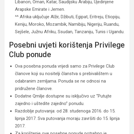
Libanon, Oman, Katar, Saudijsku Arabiju, Ujedinjene
Arapske Emirate i Jemen.
^^ Afrika uključuje Alžir, Džibuti, Egipat, Eritreju, Etiopiju,
Keniju, Moroko, Mozambik, Namibiju, Nigeriju, Ruandu,
Sejšele, Južnu Afriku, Ssudan, Tanzaniju, Tunis i Ugandu.
Posebni uvjeti korištenja Privilege
Club ponude
Ova posebna ponuda vrijedi samo za Privilege Club
članove koji su nositelji članstva s prebivalištem u
odabranim zemljama. Ponuda se ne odnosi na
pridružene članove.
Dodatne Qmilje dostupne su isključivo uz “Putujte
zajedno i uštedite zajedno” ponudu.
Razdoblje putovanja: od 28. studenoga 2016. do 15.
lipnja 2017. Sva putovanja moraju završiti do 15. lipnja
2017.
Za korištenje ove posebne ponude potrebno je