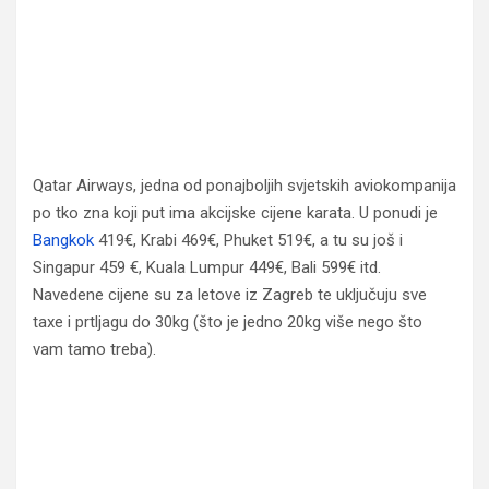
Qatar Airways, jedna od ponajboljih svjetskih aviokompanija
po tko zna koji put ima akcijske cijene karata. U ponudi je
Bangkok
419€, Krabi 469€, Phuket 519€, a tu su još i
Singapur 459 €, Kuala Lumpur 449€, Bali 599€ itd.
Navedene cijene su za letove iz Zagreb te uključuju sve
taxe i prtljagu do 30kg (što je jedno 20kg više nego što
vam tamo treba).