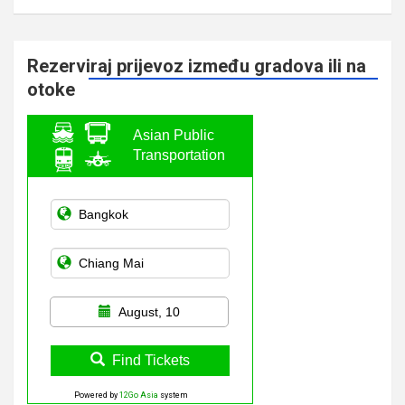
Rezerviraj prijevoz između gradova ili na
otoke
Asian Public
Transportation
August, 10
Find Tickets
Powered by
12Go Asia
system