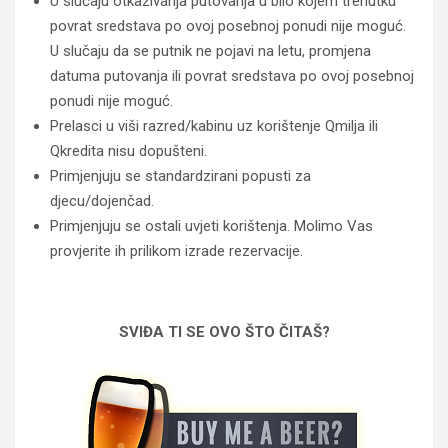
U slučaju otkazivanja putovanja u bilo kojem trenutku
povrat sredstava po ovoj posebnoj ponudi nije moguć.
U slučaju da se putnik ne pojavi na letu, promjena
datuma putovanja ili povrat sredstava po ovoj posebnoj
ponudi nije moguć.
Prelasci u viši razred/kabinu uz korištenje Qmilja ili
Qkredita nisu dopušteni.
Primjenjuju se standardzirani popusti za
djecu/dojenčad.
Primjenjuju se ostali uvjeti korištenja. Molimo Vas
provjerite ih prilikom izrade rezervacije.
SVIĐA TI SE OVO ŠTO ČITAŠ?